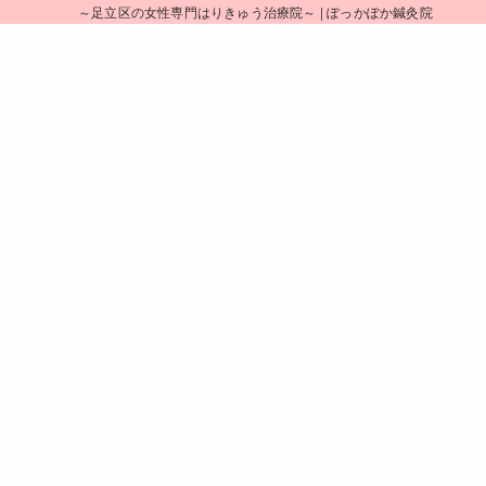
～足立区の女性専門はりきゅう治療院～ | ぽっかぽか鍼灸院