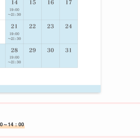
0～14：00